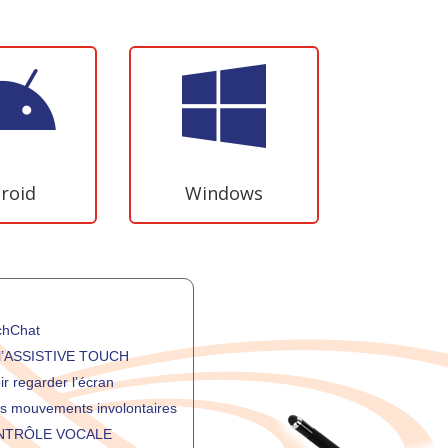


roid
Windows
chChat
ec l’ASSISTIVE TOUCH
ir regarder l’écran
es mouvements involontaires
 CONTRÔLE VOCALE