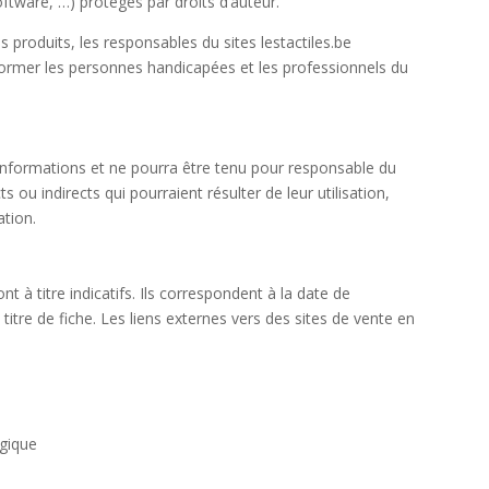
ftware, …) protégés par droits d’auteur.
produits, les responsables du sites lestactiles.be
informer les personnes handicapées et les professionnels du
s informations et ne pourra être tenu pour responsable du
u indirects qui pourraient résulter de leur utilisation,
tion.
ont à titre indicatifs. Ils correspondent à la date de
itre de fiche. Les liens externes vers des sites de vente en
gique