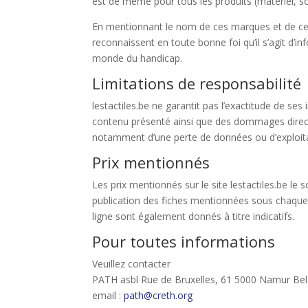
est de même pour tous les produits (matériel, so
En mentionnant le nom de ces marques et de ces 
reconnaissent en toute bonne foi qu’il s’agit d’
monde du handicap.
Limitations de responsabilité
lestactiles.be ne garantit pas l’exactitude de se
contenu présenté ainsi que des dommages directs o
notamment d’une perte de données ou d’exploita
Prix mentionnés
Les prix mentionnés sur le site lestactiles.be le s
publication des fiches mentionnées sous chaque t
ligne sont également donnés à titre indicatifs.
Pour toutes informations
Veuillez contacter
PATH asbl Rue de Bruxelles, 61 5000 Namur Bel
email :
path@creth.org