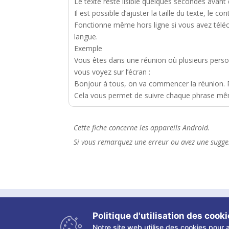
Le texte reste lisible quelques secondes avant d
Il est possible d’ajuster la taille du texte, le co
Fonctionne même hors ligne si vous avez télé
langue.
Exemple
Vous êtes dans une réunion où plusieurs person
vous voyez sur l’écran :
Bonjour à tous, on va commencer la réunion. P
Cela vous permet de suivre chaque phrase mêm
Cette fiche concerne les appareils Android.
Si vous remarquez une erreur ou avez une sugges
Copyright ©
2026 Les fiches tactiles du CRETH –
Politique d'utilisation des cook
Notre site web utilise des cookies pour a