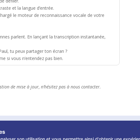
e défiler.
ntraste et la langue d’entrée.
chargé le moteur de reconnaissance vocale de votre
nes parlent. En lançant la transcription instantanée,
aul, tu peux partager ton écran ?
e si vous n’entendez pas bien.
tion de mise à jour, n’hésitez pas à nous contacter.
 Tous droits réservés
ies
nalyser son utilisation et vous permettre ainsi d'obtenir une expérie