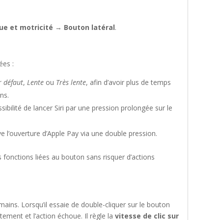
ue et motricité
→
Bouton latéral
.
ées :
r défaut
,
Lente
ou
Très lente
, afin d’avoir plus de temps
ns.
sibilité de lancer Siri par une pression prolongée sur le
ve l’ouverture d’Apple Pay via une double pression.
 fonctions liées au bouton sans risquer d’actions
ins. Lorsqu’il essaie de double-cliquer sur le bouton
ntement et l’action échoue. Il règle la
vitesse de clic sur