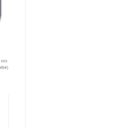
 vos
bébé)