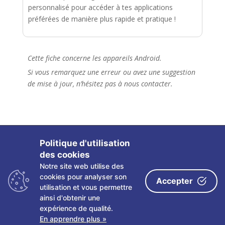
personnalisé pour accéder à tes applications
préférées de manière plus rapide et pratique !
Cette fiche concerne les appareils Android.
Si vous remarquez une erreur ou avez une suggestion
de mise à jour, n’hésitez pas à nous contacter.
Politique d'utilisation
des cookies
Notre site web utilise des
Copyright ©
2026 Les fiches tactiles du CRETH – Tous
cookies pour analyser son
Accepter
droits réservés
utilisation et vous permettre
ainsi d'obtenir une
Politique de confidentialité
|
Mentions légales
|
expérience de qualité.
Partenaires
|
Contact
|
Plan du site
En apprendre plus »