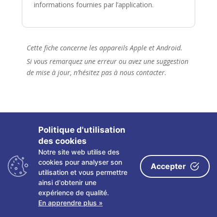
informations fournies par l’application.
Cette fiche concerne les appareils Apple et Android.
Si vous remarquez une erreur ou avez une suggestion
de mise à jour, n’hésitez pas à nous contacter.
Politique d'utilisation
des cookies
Notre site web utilise des
Copyright ©
2026 Les fiches tactiles du CRETH – Tous
cookies pour analyser son
Accepter
droits réservés
utilisation et vous permettre
ainsi d'obtenir une
Politique de confidentialité
|
Mentions légales
|
expérience de qualité.
Partenaires
|
Contact
|
Plan du site
En apprendre plus »