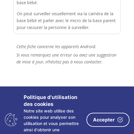
base bébé.
On peut surveiller visuellement via la caméra de la
base bébé et parler avec le micro de la base parent
pour rassurer la personne à surveiller.
Cette fiche concerne les appareils Android.
Si vous remarquez une erreur ou avez une suggestion
de mise à jour, n’hésitez pas à nous contacter.
Politique d'utilisation
des cookies
Notre site web utilise des
Copyright ©
2026 Les fiches tactiles du CRETH – Tous
cookies pour analyser son
Accepter
droits réservés
utilisation et vous permettre
ainsi d'obtenir une
Politique de confidentialité
|
Mentions légales
|