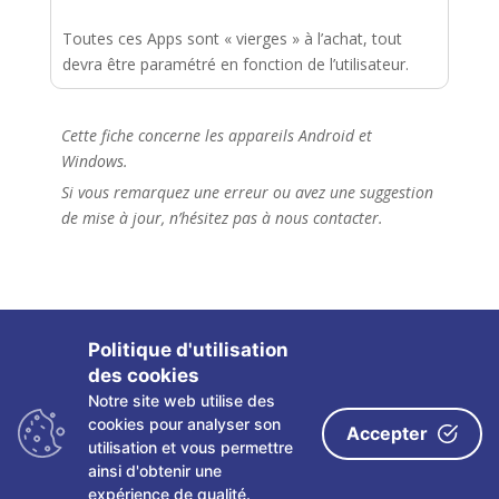
Toutes ces Apps sont « vierges » à l’achat, tout
devra être paramétré en fonction de l’utilisateur.
Cette fiche concerne les appareils Android et
Windows.
Si vous remarquez une erreur ou avez une suggestion
de mise à jour, n’hésitez pas à nous contacter.
Politique d'utilisation
des cookies
Notre site web utilise des
Copyright ©
2026 Les fiches tactiles du CRETH – Tous
cookies pour analyser son
Accepter
droits réservés
utilisation et vous permettre
ainsi d'obtenir une
Politique de confidentialité
|
Mentions légales
|
expérience de qualité.