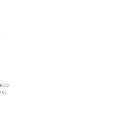
i les
s et