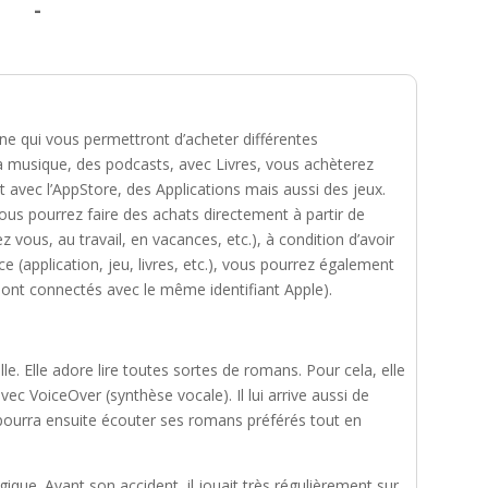
-
gne qui vous permettront d’acheter différentes
la musique, des podcasts, avec Livres, vous achèterez
et avec l’AppStore, des Applications mais aussi des jeux.
vous pourrez faire des achats directement à partir de
z vous, au travail, en vacances, etc.), à condition d’avoir
e (application, jeu, livres, etc.), vous pourrez également
ils sont connectés avec le même identifiant Apple).
. Elle adore lire toutes sortes de romans. Pour cela, elle
e avec VoiceOver (synthèse vocale). Il lui arrive aussi de
le pourra ensuite écouter ses romans préférés tout en
que. Avant son accident, il jouait très régulièrement sur