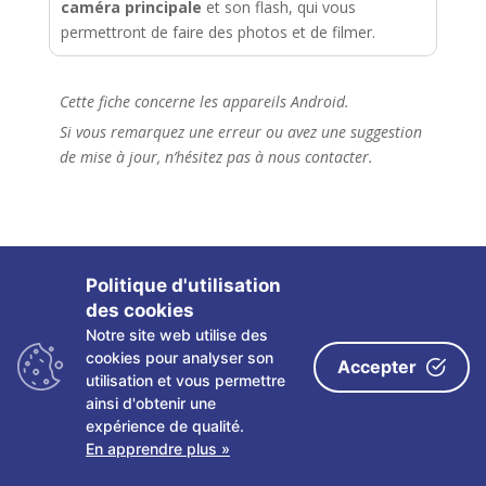
caméra principale
et son flash, qui vous
permettront de faire des photos et de filmer.
Cette fiche concerne les appareils Android.
Si vous remarquez une erreur ou avez une suggestion
de mise à jour, n’hésitez pas à nous contacter.
Politique d'utilisation
des cookies
Notre site web utilise des
Copyright ©
2026 Les fiches tactiles du CRETH – Tous
cookies pour analyser son
Accepter
droits réservés
utilisation et vous permettre
ainsi d'obtenir une
Politique de confidentialité
|
Mentions légales
|
expérience de qualité.
Partenaires
|
Contact
|
Plan du site
En apprendre plus »