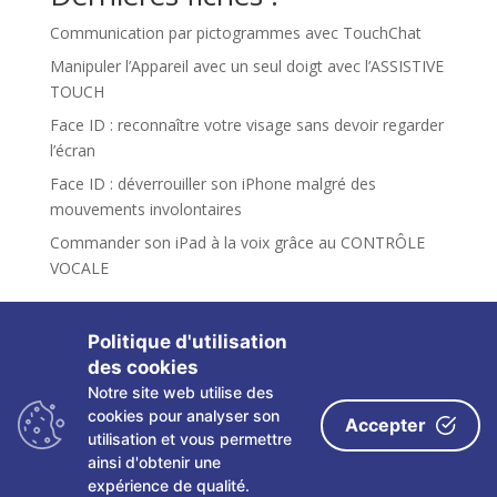
Communication par pictogrammes avec TouchChat
Manipuler l’Appareil avec un seul doigt avec l’ASSISTIVE
TOUCH
Face ID : reconnaître votre visage sans devoir regarder
l’écran
Face ID : déverrouiller son iPhone malgré des
mouvements involontaires
Commander son iPad à la voix grâce au CONTRÔLE
VOCALE
Politique d'utilisation
des cookies
Notre site web utilise des
Copyright ©
2026 Les fiches tactiles du CRETH – Tous
cookies pour analyser son
Accepter
droits réservés
utilisation et vous permettre
ainsi d'obtenir une
Politique de confidentialité
|
Mentions légales
|
expérience de qualité.
Partenaires
|
Contact
|
Plan du site