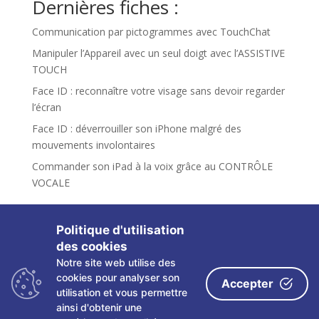
Dernières fiches :
Communication par pictogrammes avec TouchChat
Manipuler l’Appareil avec un seul doigt avec l’ASSISTIVE
TOUCH
Face ID : reconnaître votre visage sans devoir regarder
l’écran
Face ID : déverrouiller son iPhone malgré des
mouvements involontaires
Commander son iPad à la voix grâce au CONTRÔLE
VOCALE
Politique d'utilisation
des cookies
Notre site web utilise des
Copyright ©
2026 Les fiches tactiles du CRETH – Tous
cookies pour analyser son
Accepter
droits réservés
utilisation et vous permettre
ainsi d'obtenir une
Politique de confidentialité
|
Mentions légales
|